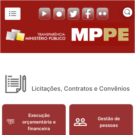
Lista de Empresas Suspensas 
Pular para o Conteúdo principal
Licitações, Contratos e Convênios
Execução
Gestão de
orçamentária e
pessoas
financeira