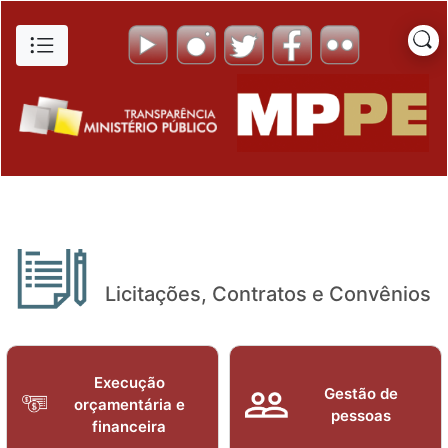
Licitações - Portal da Transp
Pular para o Conteúdo principal
Licitações, Contratos e Convênios
Execução
Gestão de
orçamentária e
pessoas
financeira