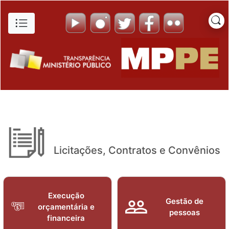
Edital de Chamamento de Inte
Pular para o Conteúdo principal
Licitações, Contratos e Convênios
Execução
Gestão de
orçamentária e
pessoas
financeira