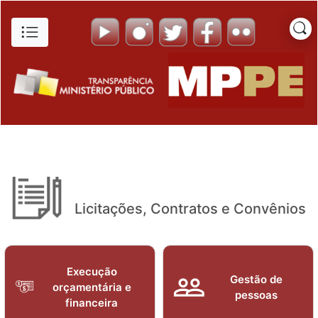
Bens Imóveis - Portal da Tra
Pular para o Conteúdo principal
Licitações, Contratos e Convênios
Execução
Gestão de
orçamentária e
pessoas
financeira