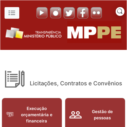
Edital de Chamamento de Inte
Pular para o Conteúdo principal
Licitações, Contratos e Convênios
Execução
Gestão de
orçamentária e
pessoas
financeira