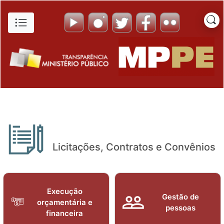
Licitações - Portal da Transp
Pular para o Conteúdo principal
Licitações, Contratos e Convênios
Execução
Gestão de
orçamentária e
pessoas
financeira