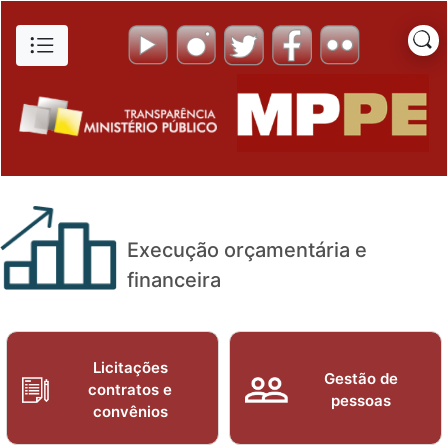
Repasses a Fundos e Instituto
Pular para o Conteúdo principal
Execução orçamentária e
financeira
Licitações
Gestão de
contratos e
pessoas
convênios