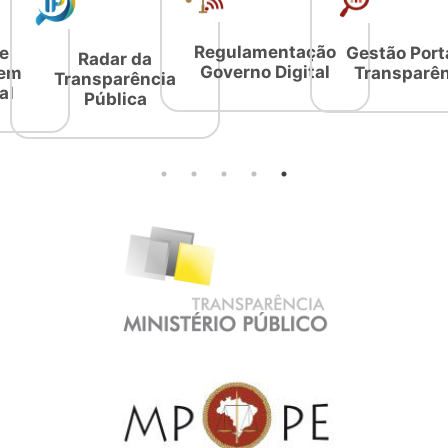
Regulamentação
e
Gestão Port
Radar da
Governo Digital
 em
Transparên
Transparência
al
Pública