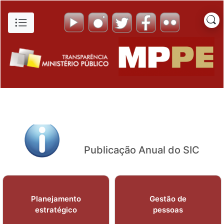
Relatório Estatístico Com a 
Pular para o Conteúdo principal
Publicação Anual do SIC
Planejamento
Gestão de
estratégico
pessoas