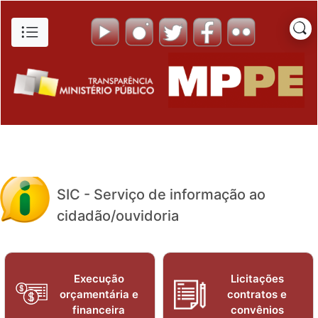
Pesquisa de Satisfação de Us
Pular para o Conteúdo principal
SIC - Serviço de informação ao
cidadão/ouvidoria
Execução
Licitações
orçamentária e
contratos e
financeira
convênios