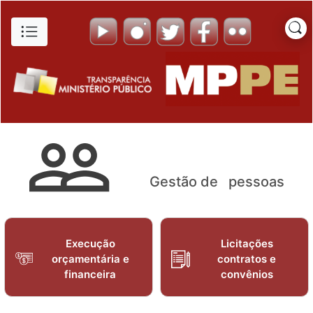
Funções Vagas e Ocupadas - 
Pular para o Conteúdo principal
Gestão de pessoas
Execução
Licitações
orçamentária e
contratos e
financeira
convênios