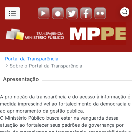
Sobre o Portal da Transparênc
Pular para o Conteúdo principal
Portal da Transparência
Sobre o Portal da Transparência
Apresentação
A promoção da transparência e do acesso à informação é
medida imprescindível ao fortalecimento da democracia e
ao aprimoramento da gestão pública.
O Ministério Público busca estar na vanguarda dessa
atuação ao fortalecer seus padrões de governança por