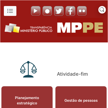
Consulta de Procedimentos - 
Pular para o Conteúdo principal
Atividade-fim
Planejamento
Gestão de pessoas
estratégico